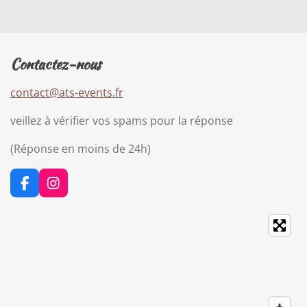
Contactez-nous
contact@ats-events.fr
veillez à vérifier vos spams pour la réponse
(Réponse en moins de 24h)
F
I
a
n
c
s
e
t
b
a
o
g
o
r
k
a
m